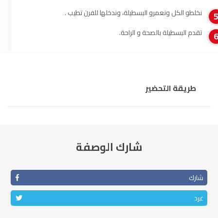
الناظور
104.3
FM
نخلطو الكل ونعمرو البسطيلة، وندخلها للفرن تطيب .
تقدم البسطيلة بالصحة و الراحة.
أصيلة
102.3
FM
الحسيمة
97.7
FM
أكادير
100.4
FM
طريقة التحضير
شارك الوصفة
شارك
غرد