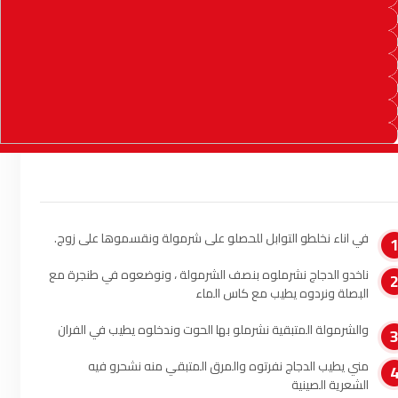
السمارة
93.5
FM
الصويرة
92.8
FM
الراشدية
102.5
FM
آسفي
103.6
FM
الجديدة
95.1
FM
السعيدية
FM
في اناء نخلطو التوابل للحصلو على شرمولة ونقسموها على زوج.
102.0
ناخدو الدجاج نشرملوه بنصف الشرمولة ، ونوضعوه في طنجرة مع
الداخلة
89.7
FM
البصلة ونردوه يطيب مع كاس الماء
الرباط
95.7
FM
والشرمولة المتبقية نشرملو بها الحوت وندخلوه يطيب في الفران
مني يطيب الدجاج نفرتوه والمرق المتبقي منه نشحرو فيه
الدار البيضاء
104.3
FM
الشعرية الصينية