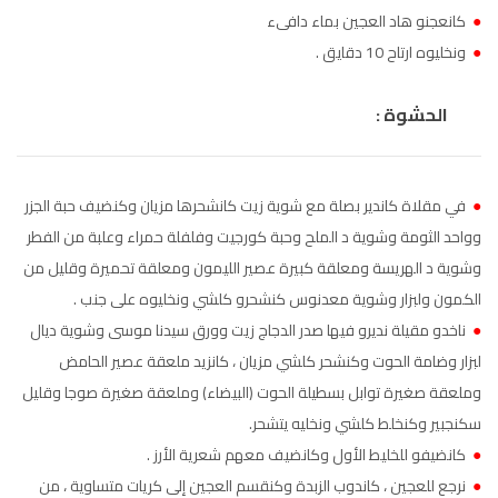
●
كانعجنو هاد العجين بماء دافىء
الناظور
104.3
FM
●
ونخليوه ارتاح 10 دقايق .
أصيلة
102.3
FM
الحشوة :
الحسيمة
97.7
FM
أكادير
100.4
FM
●
في مقلاة كاندير بصلة مع شوية زيت كانشحرها مزيان وكنضيف حبة الجزر
وواحد الثومة وشوية د الملح وحبة كورجيت وفلفلة حمراء وعلبة من الفطر
وشوية د الهريسة ومعلقة كبيرة عصير الليمون ومعلقة تحميرة وقليل من
الكمون ولبزار وشوية معدنوس كنشحرو كلشي ونخليوه على جنب .
●
ناخدو مقيلة نديرو فيها صدر الدجاج زيت وورق سيدنا موسى وشوية ديال
لبزار وضامة الحوت وكنشحر كلشي مزيان ، كانزيد ملعقة عصير الحامض
وملعقة صغيرة توابل بسطيلة الحوت (البيضاء) وملعقة صغيرة صوجا وقليل
سكنجبير وكنخلط كلشي ونخليه يتشحر.
●
كانضيفو للخليط الأول وكانضيف معهم شعرية الأرز .
●
نرجع للعجين ، كاندوب الزبدة وكنقسم العجين إلى كريات متساوية ، من