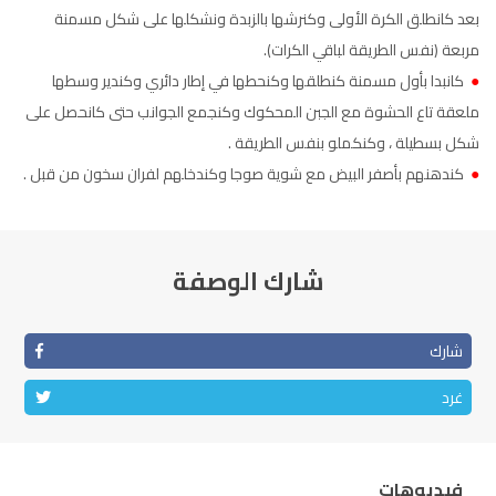
بعد كانطلق الكرة الأولى وكنرشها بالزبدة ونشكلها على شكل مسمنة
مربعة (نفس الطريقة لباقي الكرات).
●
كانبدا بأول مسمنة كنطلقها وكنحطها في إطار دائري وكندير وسطها
ملعقة تاع الحشوة مع الجبن المحكوك وكنجمع الجوانب حتى كانحصل على
شكل بسطيلة ، وكنكملو بنفس الطريقة .
●
كندهنهم بأصفر البيض مع شوية صوجا وكندخلهم لفران سخون من قبل .
شارك الوصفة
شارك
غرد
فيديوهات