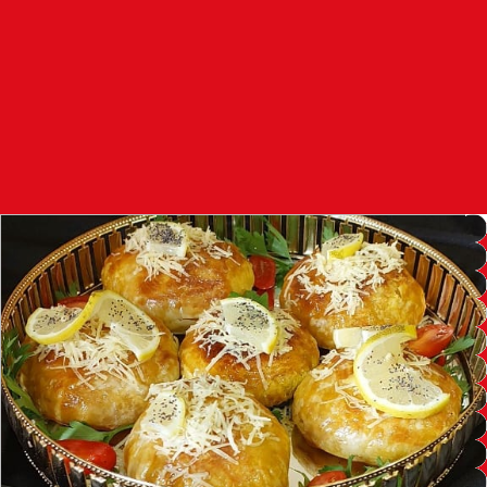
97.7
FM
أكادير
100.4
FM
القنيطرة
105.8
FM
العرائش
99.3
FM
اليوسفية
100.6
FM
العيون
104.6
FM
الخميسات
99.9
FM
إفران
103.6
FM
الغرب
99.3
FM