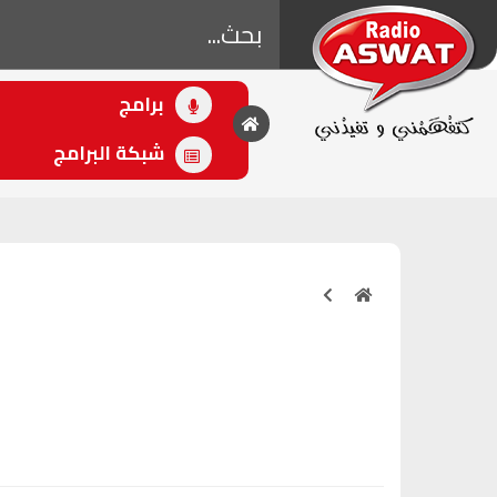
برامج
• اللاحق
مالين الصباح
شبكة البرامج
(07:00 - 10:00)