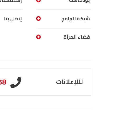
بودكاست
إستطلاعات
شبكة البرامج
إتصل بنا
فضاء المرأة
58
لللإعلانات