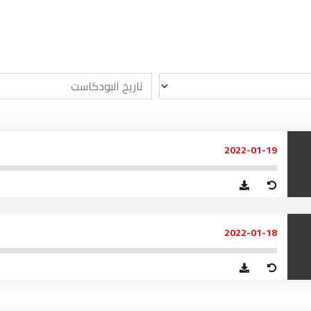
آسفي
103.6
FM
الجديدة
95.1
FM
السعيدية
102.0
FM
الداخلة
89.7
FM
2022-01-19
الرباط
95.7
FM
الدار البيضاء
104.3
FM
2022-01-18
الناظور
104.3
FM
أصيلة
102.3
FM
الحسيمة