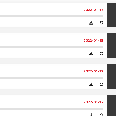
97.7
FM
2022-01-17
أكادير
100.4
FM
القنيطرة
105.8
FM
العرائش
99.3
FM
2022-01-13
اليوسفية
100.6
FM
العيون
104.6
FM
2022-01-12
الخميسات
99.9
FM
إفران
103.6
FM
2022-01-12
الغرب
99.3
FM