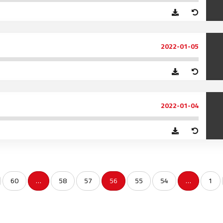
الناظور
104.3
FM
أصيلة
102.3
FM
2022-01-05
الحسيمة
97.7
FM
أكادير
100.4
FM
2022-01-04
60
…
58
57
56
55
54
…
1