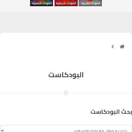
آسفي
103.6
FM
الجديدة
95.1
FM
السعيدية
102.0
FM
الداخلة
89.7
FM
الرباط
البودكاست
95.7
FM
الدار البيضاء
104.3
FM
الناظور
104.3
FM
بحث البودكاست
أصيلة
102.3
FM
الحسيمة