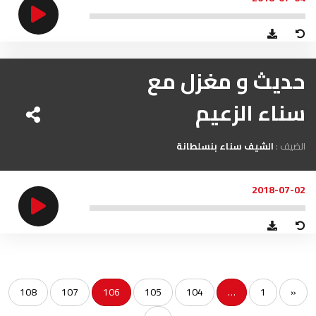
حديث و مغزل مع
سناء الزعيم
الضيف :
الشيف سناء بنسلطانة
2018-07-02
108
107
106
105
104
…
1
«