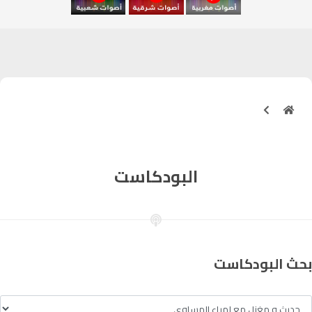
آسفي
103.6
FM
الجديدة
95.1
FM
السعيدية
102.0
FM
الداخلة
89.7
FM
الرباط
البودكاست
95.7
FM
الدار البيضاء
104.3
FM
الناظور
104.3
FM
بحث البودكاست
أصيلة
102.3
FM
الحسيمة