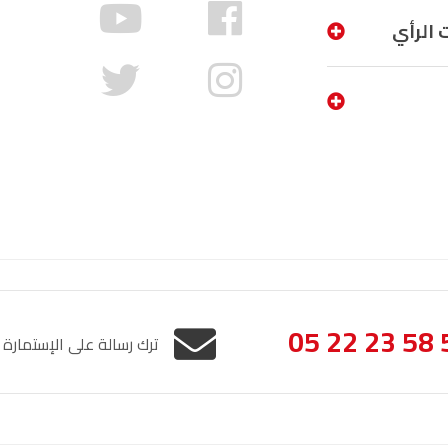
الناظور
104.3
FM
 الرأي
أصيلة
102.3
FM
الحسيمة
97.7
FM
أكادير
100.4
FM
05 22 23 58 
ترك رسالة على الإستمارة