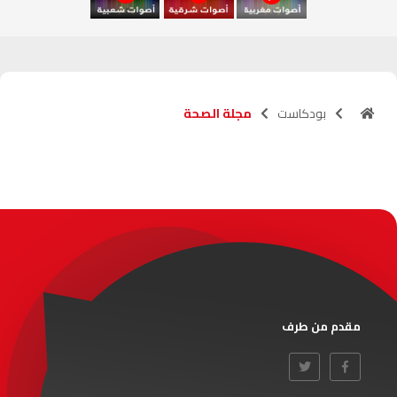
آسفي
103.6
FM
الجديدة
95.1
FM
بودكاست
مجلة الصحة
السعيدية
102.0
FM
الداخلة
89.7
FM
الرباط
95.7
FM
الدار البيضاء
104.3
FM
الناظور
104.3
FM
مقدم من طرف
أصيلة
102.3
FM
الحسيمة