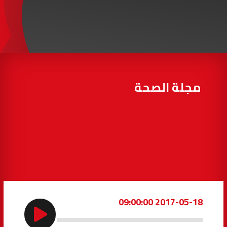
97.7
FM
أكادير
100.4
FM
القنيطرة
105.8
FM
العرائش
99.3
FM
مجلة الصحة
اليوسفية
100.6
FM
العيون
104.6
FM
الخميسات
99.9
FM
إفران
103.6
FM
2017-05-18 09:00:00
الغرب
99.3
FM