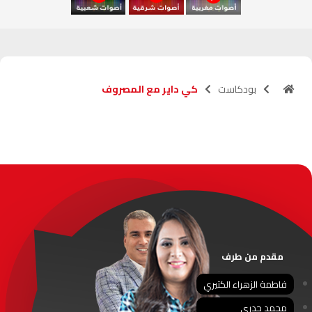
آسفي
103.6
FM
الجديدة
95.1
FM
بودكاست
كي داير مع المصروف
السعيدية
102.0
FM
الداخلة
89.7
FM
الرباط
95.7
FM
الدار البيضاء
104.3
FM
الناظور
104.3
FM
مقدم من طرف
أصيلة
102.3
FM
فاطمة الزهراء الكتيري
الحسيمة
97.7
FM
محمد جدري