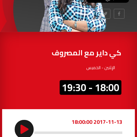
أكادير
100.4
FM
القنيطرة
105.8
FM
العرائش
99.3
FM
كي داير مع المصروف
اليوسفية
100.6
FM
الإثنين - الخميس
العيون
104.6
FM
18:00 - 19:30
الخميسات
99.9
FM
إفران
103.6
FM
2017-11-13 18:00:00
الغرب
99.3
FM