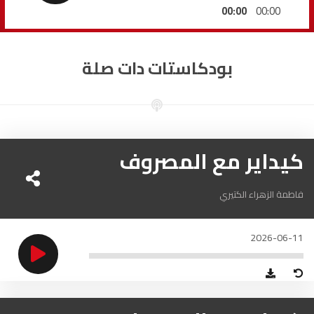
السمارة
93.5
FM
00:00
00:00
الصويرة
92.8
FM
بودكاستات دات صلة
الراشدية
102.5
FM
آسفي
103.6
FM
الجديدة
كيداير مع المصروف
95.1
FM
السعيدية
102.0
FM
فاطمة الزهراء الكتيري
الداخلة
89.7
FM
2026-06-11
الرباط
95.7
FM
الدار البيضاء
104.3
FM