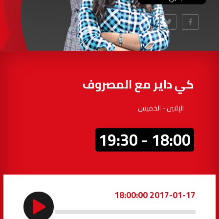
97.7
FM
أكادير
100.4
FM
القنيطرة
105.8
FM
العرائش
99.3
FM
كي داير مع المصروف
اليوسفية
100.6
FM
الإثنين - الخميس
العيون
104.6
FM
18:00 - 19:30
الخميسات
99.9
FM
إفران
103.6
FM
2017-01-17 18:00:00
الغرب
99.3
FM