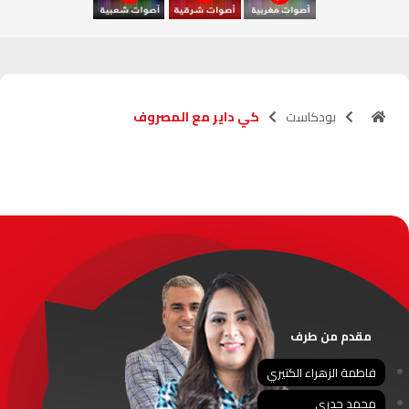
آسفي
103.6
FM
الجديدة
95.1
FM
بودكاست
كي داير مع المصروف
السعيدية
102.0
FM
الداخلة
89.7
FM
الرباط
95.7
FM
الدار البيضاء
104.3
FM
الناظور
104.3
FM
مقدم من طرف
أصيلة
102.3
FM
فاطمة الزهراء الكتيري
محمد جدري
الحسيمة