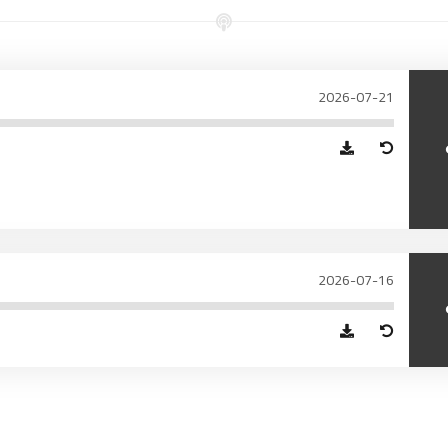
97.7
FM
أكادير
100.4
FM
2026-07-21
القنيطرة
105.8
FM
العرائش
99.3
FM
اليوسفية
100.6
FM
العيون
104.6
FM
2026-07-16
الخميسات
99.9
FM
إفران
103.6
FM
الغرب
99.3
FM