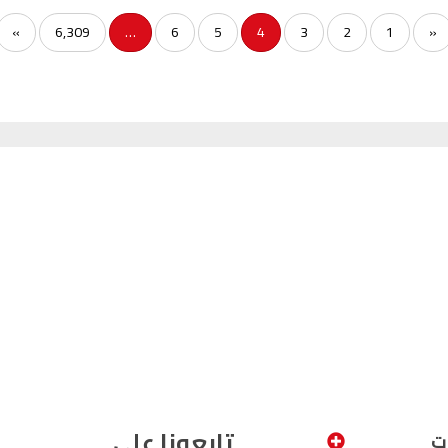
السمارة
93.5
FM
»
6,309
…
6
5
4
3
2
1
«
الصويرة
92.8
FM
الراشدية
102.5
FM
آسفي
103.6
FM
الجديدة
95.1
FM
السعيدية
102.0
FM
الداخلة
89.7
FM
الرباط
95.7
FM
الدار البيضاء
104.3
FM
تابعونا على
ت