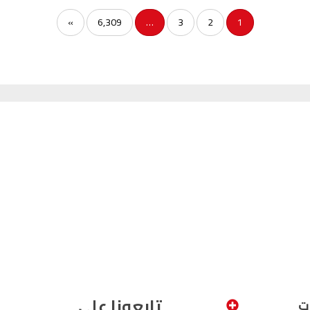
السمارة
93.5
FM
»
6,309
…
3
2
1
الصويرة
92.8
FM
الراشدية
102.5
FM
آسفي
103.6
FM
الجديدة
95.1
FM
السعيدية
102.0
FM
الداخلة
89.7
FM
الرباط
95.7
FM
الدار البيضاء
104.3
FM
تابعونا على
ت