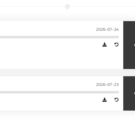
97.7
FM
أكادير
100.4
FM
2026-07-24
القنيطرة
105.8
FM
العرائش
99.3
FM
اليوسفية
100.6
FM
العيون
104.6
FM
2026-07-23
الخميسات
99.9
FM
إفران
103.6
FM
الغرب
99.3
FM