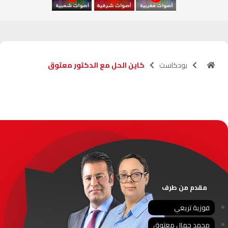
آسفي
103.6
FM
الجديدة
95.1
FM
بودكاست
كاين الحل مع الدكتور معتوق
السعيدية
102.0
FM
الداخلة
89.7
FM
الرباط
95.7
FM
الدار البيضاء
104.3
FM
الناظور
104.3
FM
مقدم من طرف
أصيلة
102.3
FM
فوزية تريعي
محمد جمال معتوق
الحسيمة