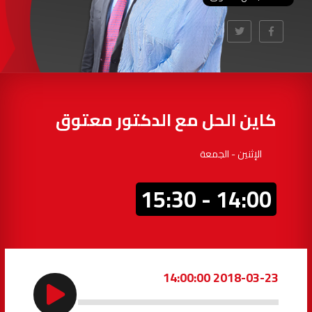
97.7
FM
أكادير
100.4
FM
القنيطرة
105.8
FM
العرائش
99.3
FM
كاين الحل مع الدكتور معتوق
اليوسفية
100.6
FM
الإثنين - الجمعة
العيون
104.6
FM
14:00 - 15:30
الخميسات
99.9
FM
إفران
103.6
FM
2018-03-23 14:00:00
الغرب
99.3
FM