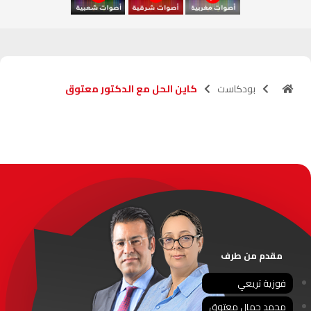
آسفي
103.6
FM
الجديدة
95.1
FM
بودكاست
كاين الحل مع الدكتور معتوق
السعيدية
102.0
FM
الداخلة
89.7
FM
الرباط
95.7
FM
الدار البيضاء
104.3
FM
الناظور
104.3
FM
مقدم من طرف
أصيلة
102.3
FM
فوزية تريعي
محمد جمال معتوق
الحسيمة