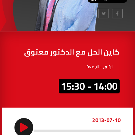
97.7
FM
أكادير
100.4
FM
القنيطرة
105.8
FM
العرائش
99.3
FM
كاين الحل مع الدكتور معتوق
اليوسفية
100.6
FM
الإثنين - الجمعة
العيون
104.6
FM
14:00 - 15:30
الخميسات
99.9
FM
إفران
103.6
FM
2013-07-10
الغرب
99.3
FM