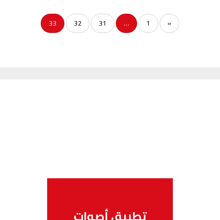
الناظور
104.3
FM
33
32
31
…
1
«
أصيلة
102.3
FM
الحسيمة
97.7
FM
أكادير
100.4
FM
تطبيق أصوات