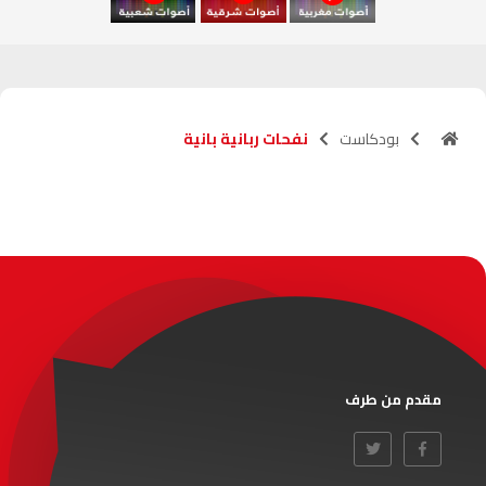
آسفي
103.6
FM
الجديدة
95.1
FM
بودكاست
نفحات ربانية بانية
السعيدية
102.0
FM
الداخلة
89.7
FM
الرباط
95.7
FM
الدار البيضاء
104.3
FM
الناظور
104.3
FM
مقدم من طرف
أصيلة
102.3
FM
الحسيمة