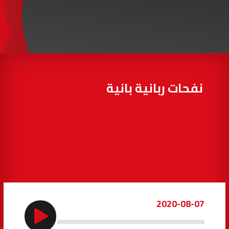
97.7
FM
أكادير
100.4
FM
القنيطرة
105.8
FM
العرائش
99.3
FM
نفحات ربانية بانية
اليوسفية
100.6
FM
العيون
104.6
FM
الخميسات
99.9
FM
إفران
103.6
FM
2020-08-07
الغرب
99.3
FM