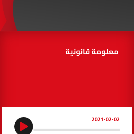
97.7
FM
أكادير
100.4
FM
القنيطرة
105.8
FM
العرائش
99.3
FM
معلومة قانونية
اليوسفية
100.6
FM
العيون
104.6
FM
الخميسات
99.9
FM
إفران
103.6
FM
2021-02-02
الغرب
99.3
FM