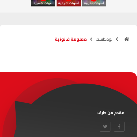
آسفي
103.6
FM
الجديدة
95.1
FM
بودكاست
معلومة قانونية
السعيدية
102.0
FM
الداخلة
89.7
FM
الرباط
95.7
FM
الدار البيضاء
104.3
FM
الناظور
104.3
FM
مقدم من طرف
أصيلة
102.3
FM
الحسيمة