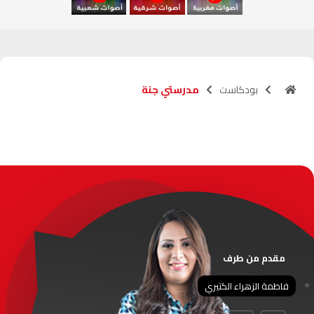
آسفي
103.6
FM
الجديدة
95.1
FM
بودكاست
مدرستي جنة
السعيدية
102.0
FM
الداخلة
89.7
FM
الرباط
95.7
FM
الدار البيضاء
104.3
FM
الناظور
104.3
FM
مقدم من طرف
أصيلة
102.3
FM
فاطمة الزهراء الكتيري
الحسيمة