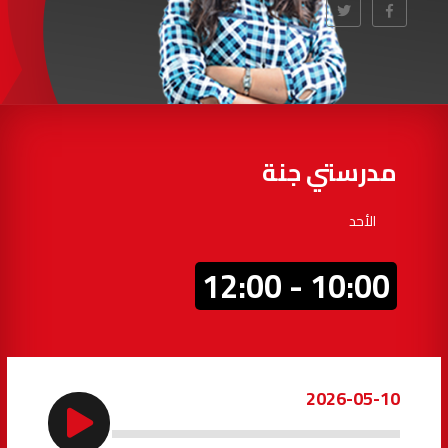
97.7
FM
أكادير
100.4
FM
القنيطرة
105.8
FM
العرائش
99.3
FM
مدرستي جنة
اليوسفية
100.6
FM
الأحد
العيون
104.6
FM
10:00 - 12:00
الخميسات
99.9
FM
إفران
103.6
FM
2026-05-10
الغرب
99.3
FM