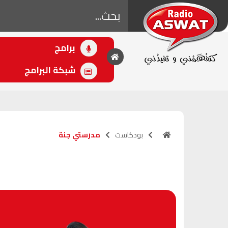
برامج
• اللاحق
الصلح خير
شبكة البرامج
(10:00 - 12:00)
بودكاست
مدرستي جنة