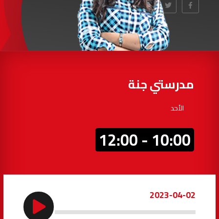
97.7
FM
أكادير
100.4
FM
القنيطرة
105.8
FM
العرائش
99.3
FM
مدرستي جنة
اليوسفية
100.6
FM
الأحد
العيون
104.6
FM
10:00 - 12:00
الخميسات
99.9
FM
إفران
103.6
FM
2023-04-02
الغرب
99.3
FM