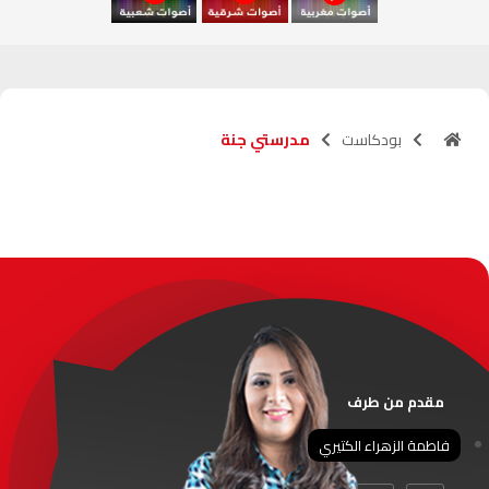
آسفي
103.6
FM
الجديدة
95.1
FM
بودكاست
مدرستي جنة
السعيدية
102.0
FM
الداخلة
89.7
FM
الرباط
95.7
FM
الدار البيضاء
104.3
FM
الناظور
104.3
FM
مقدم من طرف
أصيلة
102.3
FM
فاطمة الزهراء الكتيري
الحسيمة