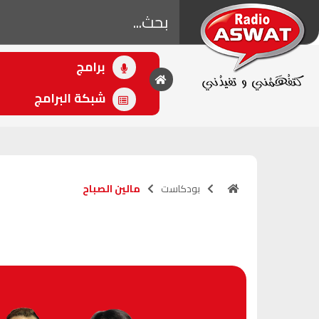
برامج
• اللاحق
مالين الصباح
شبكة البرامج
(22:50 - 22:50)
بودكاست
مالين الصباح