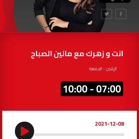
97.7
FM
أكادير
100.4
FM
القنيطرة
105.8
FM
العرائش
99.3
FM
انت و زهرك مع مالين الصباح
اليوسفية
100.6
FM
الإثنين - الجمعة
العيون
104.6
FM
07:00 - 10:00
الخميسات
99.9
FM
إفران
103.6
FM
2021-12-08
الغرب
99.3
FM