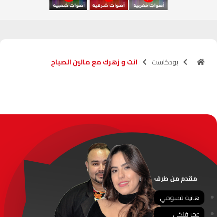
آسفي
103.6
FM
الجديدة
95.1
FM
بودكاست
انت و زهرك مع مالين الصباح
السعيدية
102.0
FM
الداخلة
89.7
FM
الرباط
95.7
FM
الدار البيضاء
104.3
FM
الناظور
104.3
FM
مقدم من طرف
أصيلة
102.3
FM
هانية قسومي
عمر فلكي
الحسيمة