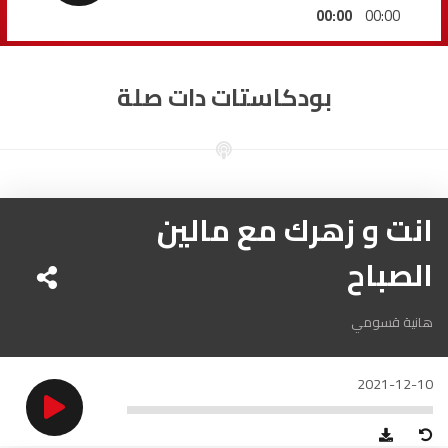
السمارة
93.5
FM
00:00
00:00
الصويرة
92.8
FM
بودكاستات دات صلة
الراشدية
102.5
FM
آسفي
103.6
FM
الجديدة
انت و زهرك مع مالين
95.1
FM
الصباح
السعيدية
102.0
FM
الداخلة
89.7
FM
هانية قسومي
الرباط
95.7
FM
2021-12-10
الدار البيضاء
104.3
FM