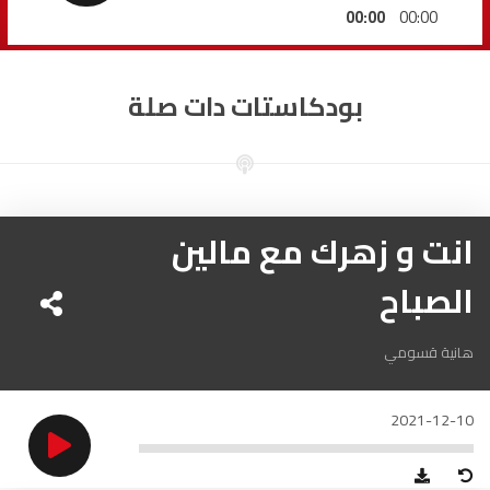
السمارة
93.5
FM
00:00
00:00
الصويرة
92.8
FM
بودكاستات دات صلة
الراشدية
102.5
FM
آسفي
103.6
FM
الجديدة
انت و زهرك مع مالين
95.1
FM
الصباح
السعيدية
102.0
FM
الداخلة
89.7
FM
هانية قسومي
الرباط
95.7
FM
2021-12-10
الدار البيضاء
104.3
FM