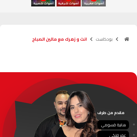
آسفي
103.6
FM
الجديدة
95.1
FM
بودكاست
انت و زهرك مع مالين الصباح
السعيدية
102.0
FM
الداخلة
89.7
FM
الرباط
95.7
FM
الدار البيضاء
104.3
FM
الناظور
104.3
FM
مقدم من طرف
أصيلة
102.3
FM
هانية قسومي
عمر فلكي
الحسيمة