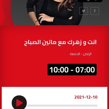
97.7
FM
أكادير
100.4
FM
القنيطرة
105.8
FM
العرائش
99.3
FM
انت و زهرك مع مالين الصباح
اليوسفية
100.6
FM
الإثنين - الجمعة
العيون
104.6
FM
07:00 - 10:00
الخميسات
99.9
FM
إفران
103.6
FM
2021-12-10
الغرب
99.3
FM