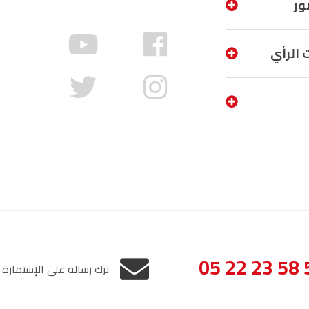
ور
الناظور
104.3
FM
أصيلة
 الرأي
FM
102.3
الحسيمة
97.7
FM
أكادير
100.4
FM
05 22 23 58 
ترك رسالة على الإستمارة