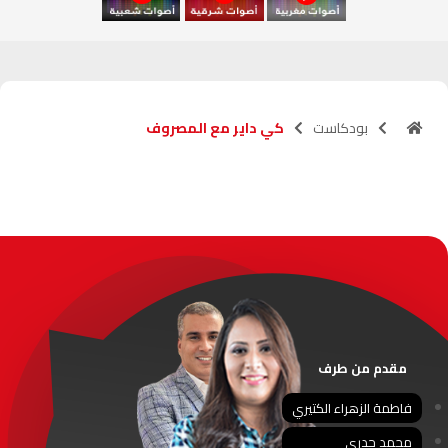
آسفي
103.6
FM
الجديدة
95.1
FM
بودكاست
كي داير مع المصروف
السعيدية
102.0
FM
الداخلة
89.7
FM
الرباط
95.7
FM
الدار البيضاء
104.3
FM
الناظور
104.3
FM
مقدم من طرف
أصيلة
102.3
FM
فاطمة الزهراء الكتيري
محمد جدري
الحسيمة