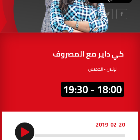
97.7
FM
أكادير
100.4
FM
القنيطرة
105.8
FM
العرائش
99.3
FM
كي داير مع المصروف
اليوسفية
100.6
FM
الإثنين - الخميس
العيون
104.6
FM
18:00 - 19:30
الخميسات
99.9
FM
إفران
103.6
FM
2019-02-20
الغرب
99.3
FM