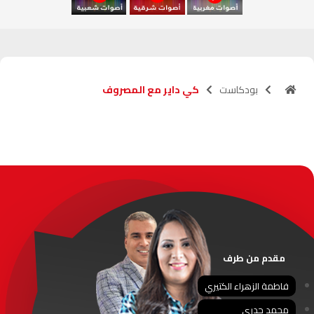
آسفي
103.6
FM
الجديدة
95.1
FM
بودكاست
كي داير مع المصروف
السعيدية
102.0
FM
الداخلة
89.7
FM
الرباط
95.7
FM
الدار البيضاء
104.3
FM
الناظور
104.3
FM
مقدم من طرف
أصيلة
102.3
FM
فاطمة الزهراء الكتيري
محمد جدري
الحسيمة