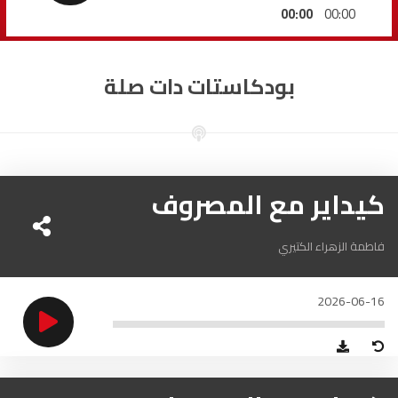
السمارة
93.5
FM
00:00
00:00
الصويرة
92.8
FM
بودكاستات دات صلة
الراشدية
102.5
FM
آسفي
103.6
FM
الجديدة
كيداير مع المصروف
95.1
FM
السعيدية
102.0
FM
فاطمة الزهراء الكتيري
الداخلة
89.7
FM
2026-06-16
الرباط
95.7
FM
الدار البيضاء
104.3
FM