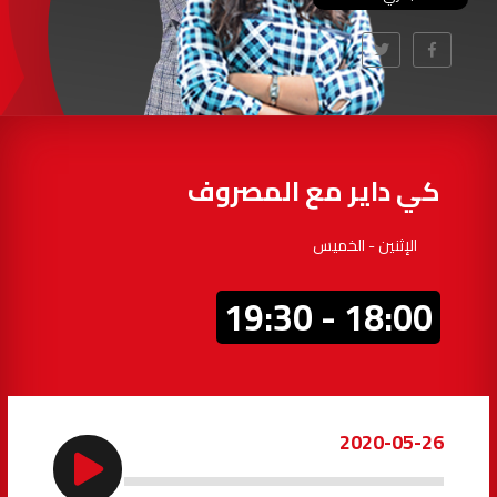
97.7
FM
أكادير
100.4
FM
القنيطرة
105.8
FM
العرائش
99.3
FM
كي داير مع المصروف
اليوسفية
100.6
FM
الإثنين - الخميس
العيون
104.6
FM
18:00 - 19:30
الخميسات
99.9
FM
إفران
103.6
FM
2020-05-26
الغرب
99.3
FM