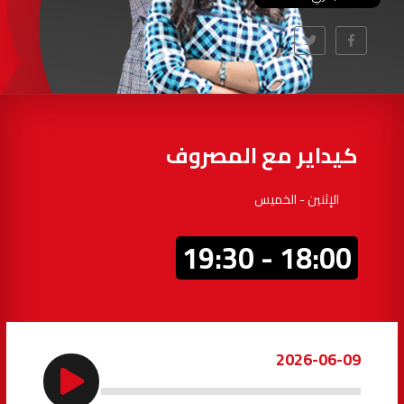
97.7
FM
أكادير
100.4
FM
القنيطرة
105.8
FM
العرائش
99.3
FM
كيداير مع المصروف
اليوسفية
100.6
FM
الإثنين - الخميس
العيون
104.6
FM
18:00 - 19:30
الخميسات
99.9
FM
إفران
103.6
FM
2026-06-09
الغرب
99.3
FM