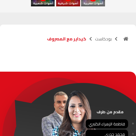
آسفي
103.6
FM
الجديدة
95.1
FM
بودكاست
كيداير مع المصروف
السعيدية
102.0
FM
الداخلة
89.7
FM
الرباط
95.7
FM
الدار البيضاء
104.3
FM
الناظور
104.3
FM
مقدم من طرف
أصيلة
102.3
FM
فاطمة الزهراء الكتيري
محمد جدري
الحسيمة