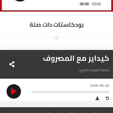
السمارة
93.5
FM
00:00
00:00
الصويرة
92.8
FM
بودكاستات دات صلة
الراشدية
102.5
FM
آسفي
103.6
FM
الجديدة
كيداير مع المصروف
95.1
FM
السعيدية
102.0
FM
فاطمة الزهراء الكتيري
الداخلة
89.7
FM
2026-06-26
الرباط
95.7
FM
الدار البيضاء
104.3
FM