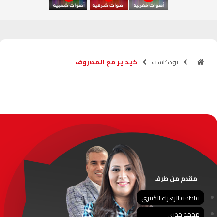
آسفي
103.6
FM
الجديدة
95.1
FM
بودكاست
كيداير مع المصروف
السعيدية
102.0
FM
الداخلة
89.7
FM
الرباط
95.7
FM
الدار البيضاء
104.3
FM
الناظور
104.3
FM
مقدم من طرف
أصيلة
102.3
FM
فاطمة الزهراء الكتيري
محمد جدري
الحسيمة