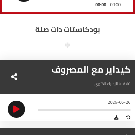
السمارة
93.5
FM
00:00
00:00
الصويرة
92.8
FM
بودكاستات دات صلة
الراشدية
102.5
FM
آسفي
103.6
FM
الجديدة
كيداير مع المصروف
95.1
FM
السعيدية
102.0
FM
فاطمة الزهراء الكتيري
الداخلة
89.7
FM
2026-06-26
الرباط
95.7
FM
الدار البيضاء
104.3
FM