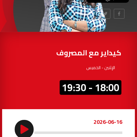
97.7
FM
أكادير
100.4
FM
القنيطرة
105.8
FM
العرائش
99.3
FM
كيداير مع المصروف
اليوسفية
100.6
FM
الإثنين - الخميس
العيون
104.6
FM
18:00 - 19:30
الخميسات
99.9
FM
إفران
103.6
FM
2026-06-16
الغرب
99.3
FM