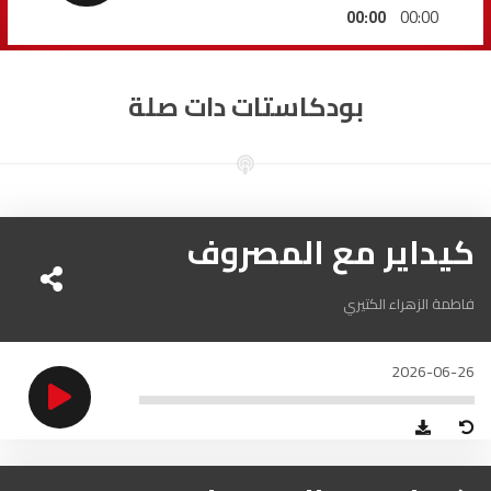
السمارة
93.5
FM
00:00
00:00
الصويرة
92.8
FM
بودكاستات دات صلة
الراشدية
102.5
FM
آسفي
103.6
FM
الجديدة
كيداير مع المصروف
95.1
FM
السعيدية
102.0
FM
فاطمة الزهراء الكتيري
الداخلة
89.7
FM
2026-06-26
الرباط
95.7
FM
الدار البيضاء
104.3
FM