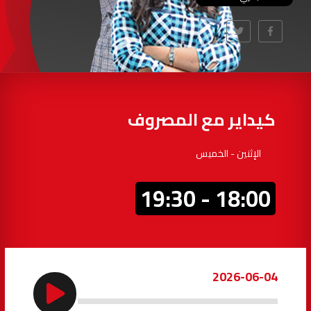
97.7
FM
أكادير
100.4
FM
القنيطرة
105.8
FM
العرائش
99.3
FM
كيداير مع المصروف
اليوسفية
100.6
FM
الإثنين - الخميس
العيون
104.6
FM
18:00 - 19:30
الخميسات
99.9
FM
إفران
103.6
FM
2026-06-04
الغرب
99.3
FM