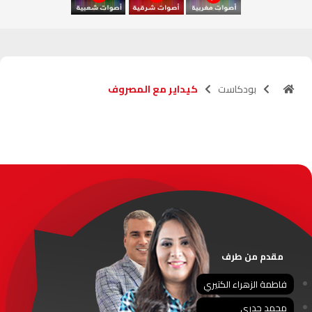
آسفي
103.6
FM
الجديدة
95.1
FM
بودكاست
كيداير مع المصروف
السعيدية
102.0
FM
الداخلة
89.7
FM
الرباط
95.7
FM
الدار البيضاء
104.3
FM
الناظور
104.3
FM
مقدم من طرف
أصيلة
102.3
FM
فاطمة الزهراء الكتيري
محمد جدري
الحسيمة