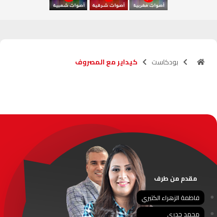
آسفي
103.6
FM
الجديدة
95.1
FM
بودكاست
كيداير مع المصروف
السعيدية
102.0
FM
الداخلة
89.7
FM
الرباط
95.7
FM
الدار البيضاء
104.3
FM
الناظور
104.3
FM
مقدم من طرف
أصيلة
102.3
FM
فاطمة الزهراء الكتيري
محمد جدري
الحسيمة