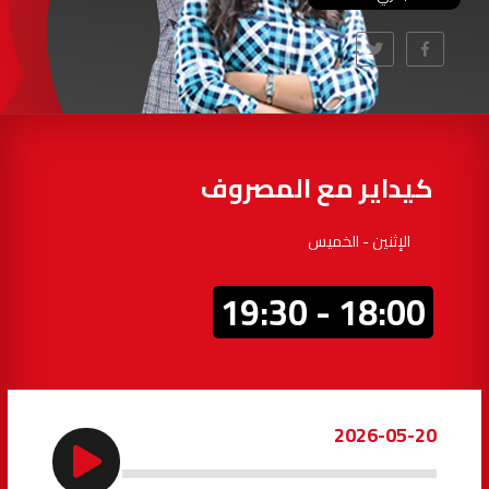
97.7
FM
أكادير
100.4
FM
القنيطرة
105.8
FM
العرائش
99.3
FM
كيداير مع المصروف
اليوسفية
100.6
FM
الإثنين - الخميس
العيون
104.6
FM
18:00 - 19:30
الخميسات
99.9
FM
إفران
103.6
FM
2026-05-20
الغرب
99.3
FM