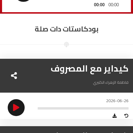
السمارة
93.5
FM
00:00
00:00
الصويرة
92.8
FM
بودكاستات دات صلة
الراشدية
102.5
FM
آسفي
103.6
FM
الجديدة
كيداير مع المصروف
95.1
FM
السعيدية
102.0
FM
فاطمة الزهراء الكتيري
الداخلة
89.7
FM
2026-06-26
الرباط
95.7
FM
الدار البيضاء
104.3
FM