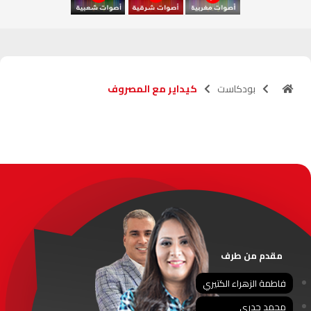
آسفي
103.6
FM
الجديدة
95.1
FM
بودكاست
كيداير مع المصروف
السعيدية
102.0
FM
الداخلة
89.7
FM
الرباط
95.7
FM
الدار البيضاء
104.3
FM
الناظور
104.3
FM
مقدم من طرف
أصيلة
102.3
FM
فاطمة الزهراء الكتيري
محمد جدري
الحسيمة