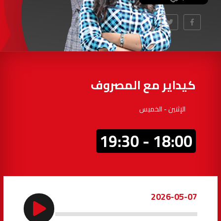
97.7
FM
أكادير
100.4
FM
القنيطرة
105.8
FM
العرائش
99.3
FM
كيداير مع المصروف
اليوسفية
100.6
FM
الإثنين - الخميس
العيون
104.6
FM
18:00 - 19:30
الخميسات
99.9
FM
إفران
103.6
FM
2026-05-07
الغرب
99.3
FM