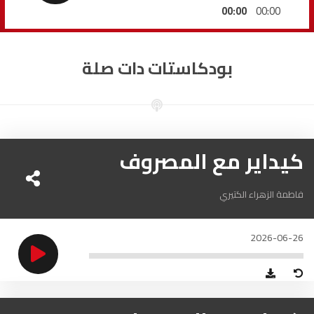
السمارة
93.5
FM
00:00
00:00
الصويرة
92.8
FM
بودكاستات دات صلة
الراشدية
102.5
FM
آسفي
103.6
FM
الجديدة
كيداير مع المصروف
95.1
FM
السعيدية
102.0
FM
فاطمة الزهراء الكتيري
الداخلة
89.7
FM
2026-06-26
الرباط
95.7
FM
الدار البيضاء
104.3
FM