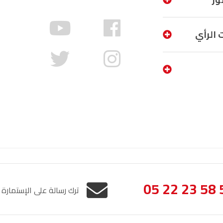
الناظور
104.3
FM
 الرأي
أصيلة
102.3
FM
الحسيمة
97.7
FM
أكادير
100.4
FM
05 22 23 58 
ترك رسالة على الإستمارة