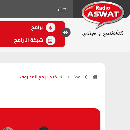
برامج
• اللاحق
الصلح خير
شبكة البرامج
(10:00 - 12:00)
بودكاست
كيداير مع المصروف