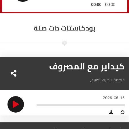
السمارة
93.5
FM
00:00
00:00
الصويرة
92.8
FM
بودكاستات دات صلة
الراشدية
102.5
FM
آسفي
103.6
FM
الجديدة
كيداير مع المصروف
95.1
FM
السعيدية
102.0
FM
فاطمة الزهراء الكتيري
الداخلة
89.7
FM
2026-06-16
الرباط
95.7
FM
الدار البيضاء
104.3
FM