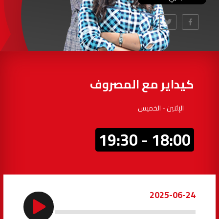
97.7
FM
أكادير
100.4
FM
القنيطرة
105.8
FM
العرائش
99.3
FM
كيداير مع المصروف
اليوسفية
100.6
FM
الإثنين - الخميس
العيون
104.6
FM
18:00 - 19:30
الخميسات
99.9
FM
إفران
103.6
FM
2025-06-24
الغرب
99.3
FM