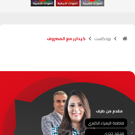
آسفي
103.6
FM
الجديدة
95.1
FM
بودكاست
كيداير مع المصروف
السعيدية
102.0
FM
الداخلة
89.7
FM
الرباط
95.7
FM
الدار البيضاء
104.3
FM
الناظور
104.3
FM
مقدم من طرف
أصيلة
102.3
FM
فاطمة الزهراء الكتيري
محمد جدري
الحسيمة