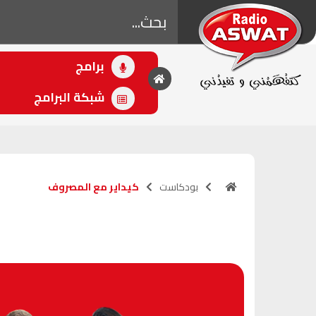
برامج
• اللاحق
بقلب مفتوح
شبكة البرامج
(21:00 - 00:00)
بودكاست
كيداير مع المصروف