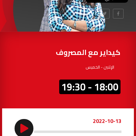
97.7
FM
أكادير
100.4
FM
القنيطرة
105.8
FM
العرائش
99.3
FM
كيداير مع المصروف
اليوسفية
100.6
FM
الإثنين - الخميس
العيون
104.6
FM
18:00 - 19:30
الخميسات
99.9
FM
إفران
103.6
FM
2022-10-13
الغرب
99.3
FM