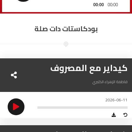
السمارة
93.5
FM
00:00
00:00
الصويرة
92.8
FM
بودكاستات دات صلة
الراشدية
102.5
FM
آسفي
103.6
FM
الجديدة
كيداير مع المصروف
95.1
FM
السعيدية
102.0
FM
فاطمة الزهراء الكتيري
الداخلة
89.7
FM
2026-06-11
الرباط
95.7
FM
الدار البيضاء
104.3
FM