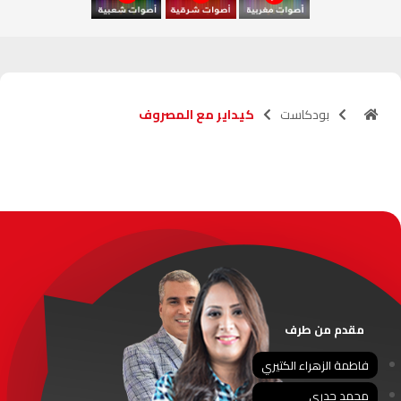
آسفي
103.6
FM
الجديدة
95.1
FM
بودكاست
كيداير مع المصروف
السعيدية
102.0
FM
الداخلة
89.7
FM
الرباط
95.7
FM
الدار البيضاء
104.3
FM
الناظور
104.3
FM
مقدم من طرف
أصيلة
102.3
FM
فاطمة الزهراء الكتيري
محمد جدري
الحسيمة