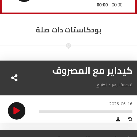
السمارة
93.5
FM
00:00
00:00
الصويرة
92.8
FM
بودكاستات دات صلة
الراشدية
102.5
FM
آسفي
103.6
FM
الجديدة
كيداير مع المصروف
95.1
FM
السعيدية
102.0
FM
فاطمة الزهراء الكتيري
الداخلة
89.7
FM
2026-06-16
الرباط
95.7
FM
الدار البيضاء
104.3
FM