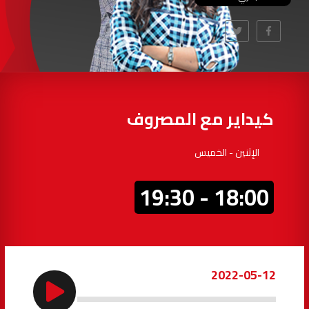
97.7
FM
أكادير
100.4
FM
القنيطرة
105.8
FM
العرائش
99.3
FM
كيداير مع المصروف
اليوسفية
100.6
FM
الإثنين - الخميس
العيون
104.6
FM
18:00 - 19:30
الخميسات
99.9
FM
إفران
103.6
FM
2022-05-12
الغرب
99.3
FM