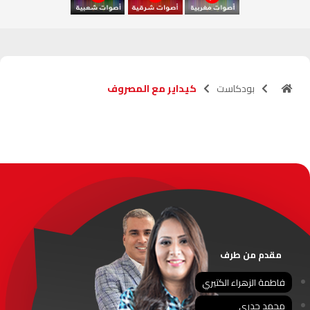
آسفي
103.6
FM
الجديدة
95.1
FM
بودكاست
كيداير مع المصروف
السعيدية
102.0
FM
الداخلة
89.7
FM
الرباط
95.7
FM
الدار البيضاء
104.3
FM
الناظور
104.3
FM
مقدم من طرف
أصيلة
102.3
FM
فاطمة الزهراء الكتيري
محمد جدري
الحسيمة