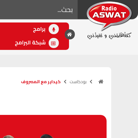
برامج
• اللاحق
كيداير مع المصروف
شبكة البرامج
(19:58 - 19:58)
بودكاست
كيداير مع المصروف