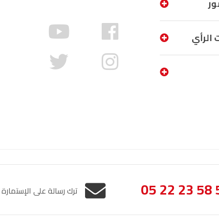
ور
الناظور
104.3
FM
أصيلة
 الرأي
FM
102.3
الحسيمة
97.7
FM
أكادير
100.4
FM
05 22 23 58 
ترك رسالة على الإستمارة