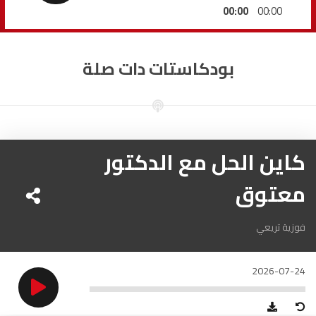
الداخلة
89.7
FM
00:00
00:00
الرباط
95.7
FM
بودكاستات دات صلة
الدار البيضاء
104.3
FM
الناظور
104.3
FM
أصيلة
كاين الحل مع الدكتور
102.3
FM
معتوق
الحسيمة
97.7
FM
أكادير
100.4
FM
فوزية تريعي
2026-07-24