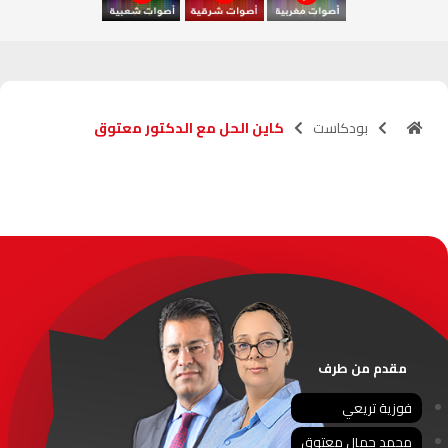
الناظور
104.3
FM
أصيلة
102.3
FM
بودكاست
كاين الحل مع الدكتور معتوق
الحسيمة
97.7
FM
أكادير
100.4
FM
القنيطرة
105.8
FM
العرائش
99.3
FM
اليوسفية
100.6
FM
مقدم من طرف
العيون
104.6
FM
فوزية تريعي
محمد جمال معتوق
الخميسات