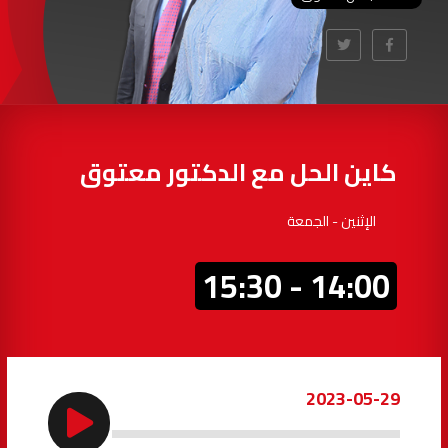
99.9
FM
إفران
103.6
FM
الغرب
99.3
FM
السمارة
93.5
FM
كاين الحل مع الدكتور معتوق
الصويرة
92.8
FM
الإثنين - الجمعة
الراشدية
102.5
FM
14:00 - 15:30
آسفي
103.6
FM
الجديدة
95.1
FM
2023-05-29
السعيدية
102.0
FM