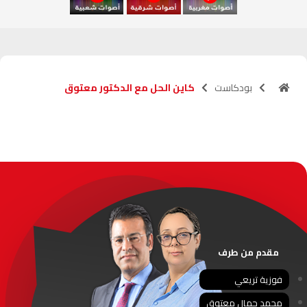
آسفي
103.6
FM
الجديدة
95.1
FM
بودكاست
كاين الحل مع الدكتور معتوق
السعيدية
102.0
FM
الداخلة
89.7
FM
الرباط
95.7
FM
الدار البيضاء
104.3
FM
الناظور
104.3
FM
مقدم من طرف
أصيلة
102.3
FM
فوزية تريعي
محمد جمال معتوق
الحسيمة