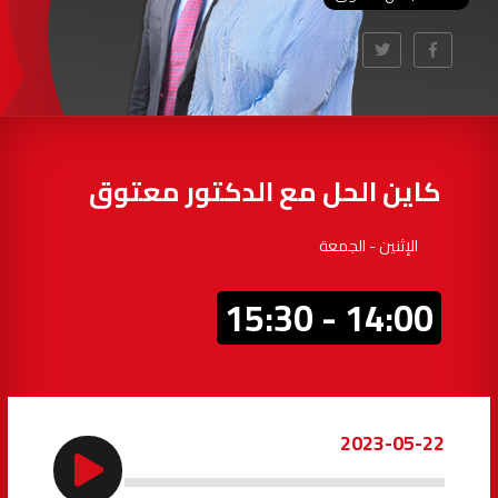
97.7
FM
أكادير
100.4
FM
القنيطرة
105.8
FM
العرائش
99.3
FM
كاين الحل مع الدكتور معتوق
اليوسفية
100.6
FM
الإثنين - الجمعة
العيون
104.6
FM
14:00 - 15:30
الخميسات
99.9
FM
إفران
103.6
FM
2023-05-22
الغرب
99.3
FM