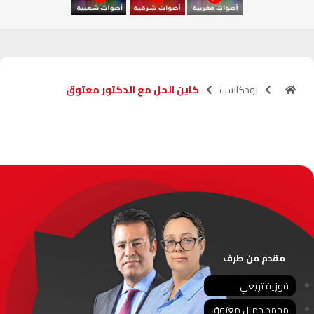
آسفي
103.6
FM
الجديدة
95.1
FM
بودكاست
كاين الحل مع الدكتور معتوق
السعيدية
102.0
FM
الداخلة
89.7
FM
الرباط
95.7
FM
الدار البيضاء
104.3
FM
الناظور
104.3
FM
مقدم من طرف
أصيلة
102.3
FM
فوزية تريعي
محمد جمال معتوق
الحسيمة