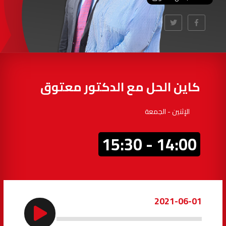
97.7
FM
أكادير
100.4
FM
القنيطرة
105.8
FM
العرائش
99.3
FM
كاين الحل مع الدكتور معتوق
اليوسفية
100.6
FM
الإثنين - الجمعة
العيون
104.6
FM
14:00 - 15:30
الخميسات
99.9
FM
إفران
103.6
FM
2021-06-01
الغرب
99.3
FM