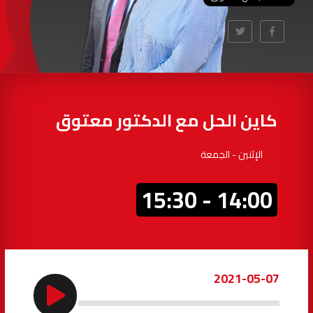
97.7
FM
أكادير
100.4
FM
القنيطرة
105.8
FM
العرائش
99.3
FM
كاين الحل مع الدكتور معتوق
اليوسفية
100.6
FM
الإثنين - الجمعة
العيون
104.6
FM
14:00 - 15:30
الخميسات
99.9
FM
إفران
103.6
FM
2021-05-07
الغرب
99.3
FM