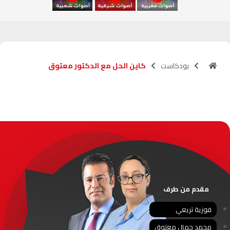
آسفي
103.6
FM
الجديدة
95.1
FM
بودكاست
كاين الحل مع الدكتور معتوق
السعيدية
102.0
FM
الداخلة
89.7
FM
الرباط
95.7
FM
الدار البيضاء
104.3
FM
الناظور
104.3
FM
مقدم من طرف
أصيلة
102.3
FM
فوزية تريعي
محمد جمال معتوق
الحسيمة