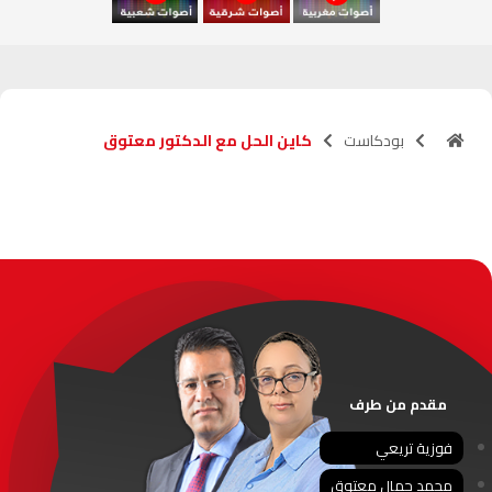
السعيدية
102.0
FM
الداخلة
89.7
FM
بودكاست
كاين الحل مع الدكتور معتوق
الرباط
95.7
FM
الدار البيضاء
104.3
FM
الناظور
104.3
FM
أصيلة
102.3
FM
الحسيمة
97.7
FM
مقدم من طرف
أكادير
100.4
FM
فوزية تريعي
محمد جمال معتوق
القنيطرة