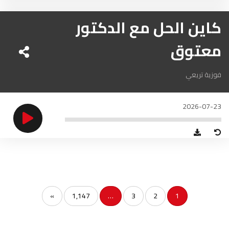
الحسيمة
97.7
FM
كاين الحل مع الدكتور
أكادير
100.4
FM
معتوق
فوزية تريعي
2026-07-23
»
1,147
…
3
2
1