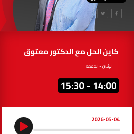
97.7
FM
أكادير
100.4
FM
القنيطرة
105.8
FM
العرائش
99.3
FM
كاين الحل مع الدكتور معتوق
اليوسفية
100.6
FM
الإثنين - الجمعة
العيون
104.6
FM
14:00 - 15:30
الخميسات
99.9
FM
إفران
103.6
FM
2026-05-04
الغرب
99.3
FM