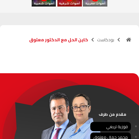
آسفي
103.6
FM
الجديدة
95.1
FM
بودكاست
كاين الحل مع الدكتور معتوق
السعيدية
102.0
FM
الداخلة
89.7
FM
الرباط
95.7
FM
الدار البيضاء
104.3
FM
الناظور
104.3
FM
مقدم من طرف
أصيلة
102.3
FM
فوزية تريعي
محمد جمال معتوق
الحسيمة