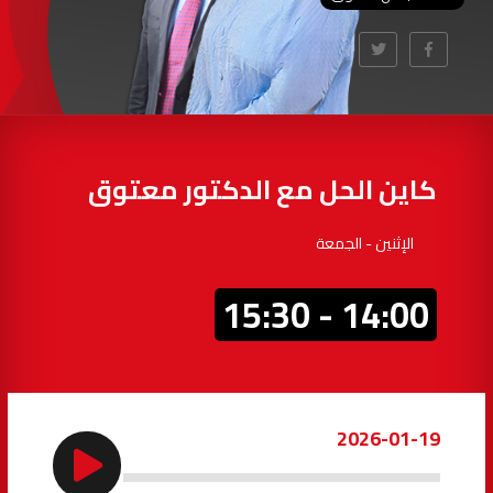
97.7
FM
أكادير
100.4
FM
القنيطرة
105.8
FM
العرائش
99.3
FM
كاين الحل مع الدكتور معتوق
اليوسفية
100.6
FM
الإثنين - الجمعة
العيون
104.6
FM
14:00 - 15:30
الخميسات
99.9
FM
إفران
103.6
FM
2026-01-19
الغرب
99.3
FM