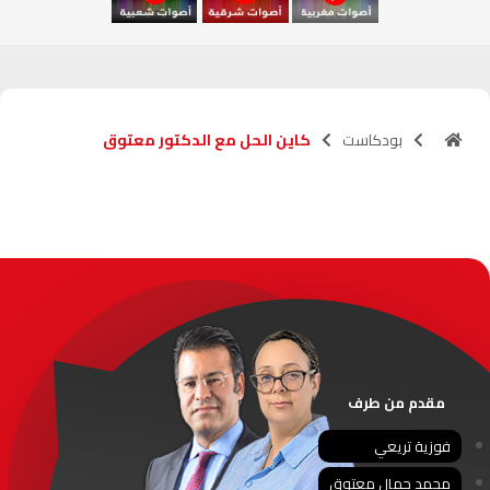
آسفي
103.6
FM
الجديدة
95.1
FM
بودكاست
كاين الحل مع الدكتور معتوق
السعيدية
102.0
FM
الداخلة
89.7
FM
الرباط
95.7
FM
الدار البيضاء
104.3
FM
الناظور
104.3
FM
مقدم من طرف
أصيلة
102.3
FM
فوزية تريعي
محمد جمال معتوق
الحسيمة