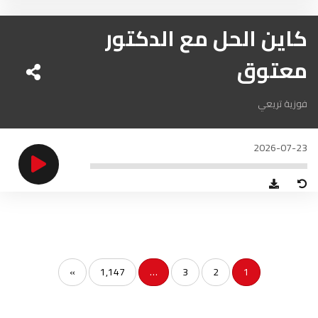
الحسيمة
97.7
FM
كاين الحل مع الدكتور
أكادير
100.4
FM
معتوق
فوزية تريعي
2026-07-23
»
1,147
…
3
2
1