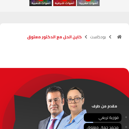
السعيدية
102.0
FM
الداخلة
89.7
FM
بودكاست
كاين الحل مع الدكتور معتوق
الرباط
95.7
FM
الدار البيضاء
104.3
FM
الناظور
104.3
FM
أصيلة
102.3
FM
الحسيمة
97.7
FM
مقدم من طرف
أكادير
100.4
FM
فوزية تريعي
محمد جمال معتوق
القنيطرة