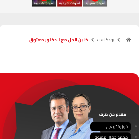
آسفي
103.6
FM
الجديدة
95.1
FM
بودكاست
كاين الحل مع الدكتور معتوق
السعيدية
102.0
FM
الداخلة
89.7
FM
الرباط
95.7
FM
الدار البيضاء
104.3
FM
الناظور
104.3
FM
مقدم من طرف
أصيلة
102.3
FM
فوزية تريعي
محمد جمال معتوق
الحسيمة