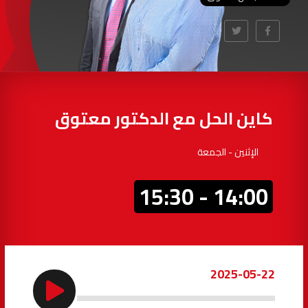
97.7
FM
أكادير
100.4
FM
القنيطرة
105.8
FM
العرائش
99.3
FM
كاين الحل مع الدكتور معتوق
اليوسفية
100.6
FM
الإثنين - الجمعة
العيون
104.6
FM
14:00 - 15:30
الخميسات
99.9
FM
إفران
103.6
FM
2025-05-22
الغرب
99.3
FM