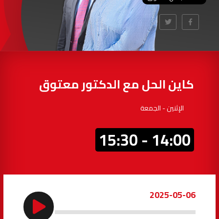
97.7
FM
أكادير
100.4
FM
القنيطرة
105.8
FM
العرائش
99.3
FM
كاين الحل مع الدكتور معتوق
اليوسفية
100.6
FM
الإثنين - الجمعة
العيون
104.6
FM
14:00 - 15:30
الخميسات
99.9
FM
إفران
103.6
FM
2025-05-06
الغرب
99.3
FM