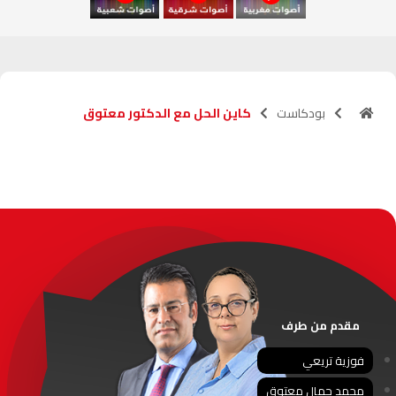
آسفي
103.6
FM
الجديدة
95.1
FM
بودكاست
كاين الحل مع الدكتور معتوق
السعيدية
102.0
FM
الداخلة
89.7
FM
الرباط
95.7
FM
الدار البيضاء
104.3
FM
الناظور
104.3
FM
مقدم من طرف
أصيلة
102.3
FM
فوزية تريعي
محمد جمال معتوق
الحسيمة