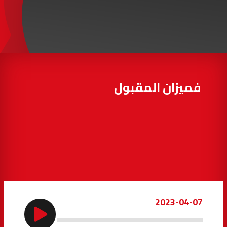
97.7
FM
أكادير
100.4
FM
القنيطرة
105.8
FM
العرائش
99.3
FM
فميزان المقبول
اليوسفية
100.6
FM
العيون
104.6
FM
الخميسات
99.9
FM
إفران
103.6
FM
2023-04-07
الغرب
99.3
FM