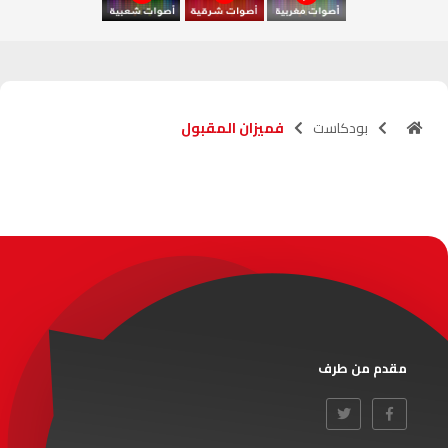
آسفي
103.6
FM
الجديدة
95.1
FM
بودكاست
فميزان المقبول
السعيدية
102.0
FM
الداخلة
89.7
FM
الرباط
95.7
FM
الدار البيضاء
104.3
FM
الناظور
104.3
FM
مقدم من طرف
أصيلة
102.3
FM
الحسيمة