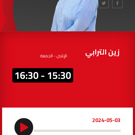
أكادير
100.4
FM
القنيطرة
105.8
FM
العرائش
99.3
FM
زين الترابي
الإثنين - الجمعة
اليوسفية
100.6
FM
15:30 - 16:30
العيون
104.6
FM
الخميسات
99.9
FM
إفران
103.6
FM
2024-05-03
الغرب
99.3
FM