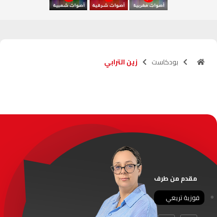
آسفي
103.6
FM
الجديدة
95.1
FM
بودكاست
زين الترابي
السعيدية
102.0
FM
الداخلة
89.7
FM
الرباط
95.7
FM
الدار البيضاء
104.3
FM
الناظور
104.3
FM
مقدم من طرف
أصيلة
102.3
FM
فوزية تريعي
الحسيمة
97.7
FM