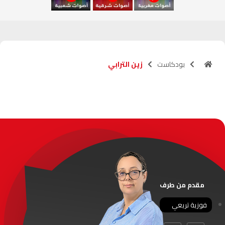
آسفي
103.6
FM
الجديدة
95.1
FM
بودكاست
زين الترابي
السعيدية
102.0
FM
الداخلة
89.7
FM
الرباط
95.7
FM
الدار البيضاء
104.3
FM
الناظور
104.3
FM
مقدم من طرف
أصيلة
102.3
FM
فوزية تريعي
الحسيمة