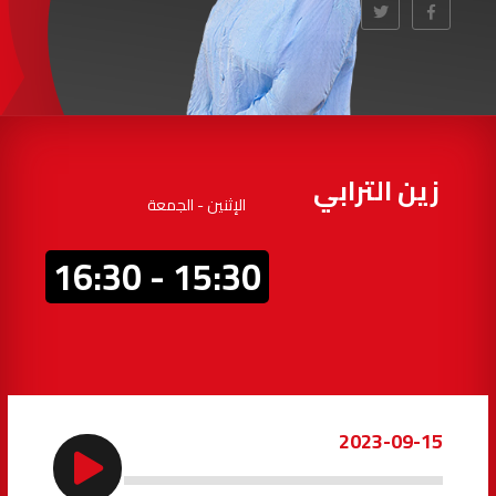
97.7
FM
أكادير
100.4
FM
القنيطرة
105.8
FM
العرائش
99.3
FM
زين الترابي
الإثنين - الجمعة
اليوسفية
100.6
FM
15:30 - 16:30
العيون
104.6
FM
الخميسات
99.9
FM
إفران
103.6
FM
2023-09-15
الغرب
99.3
FM