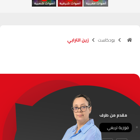
آسفي
103.6
FM
الجديدة
95.1
FM
بودكاست
زين الترابي
السعيدية
102.0
FM
الداخلة
89.7
FM
الرباط
95.7
FM
الدار البيضاء
104.3
FM
الناظور
104.3
FM
مقدم من طرف
أصيلة
102.3
FM
فوزية تريعي
الحسيمة