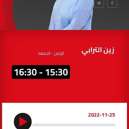
97.7
FM
أكادير
100.4
FM
القنيطرة
105.8
FM
العرائش
99.3
FM
زين الترابي
الإثنين - الجمعة
اليوسفية
100.6
FM
15:30 - 16:30
العيون
104.6
FM
الخميسات
99.9
FM
إفران
103.6
FM
2022-11-25
الغرب
99.3
FM